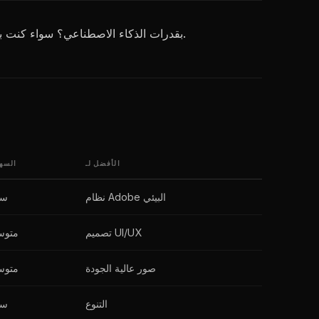
تبحث عن بدائل Canva بقدرات الذكاء الاصطناعي؟ سواء كنت بحاجة إلى إنشاء ذكاء اصطناعي أفضل أو ميزات تصميم مختلفة أو أدوات متخصصة، توجد عدة خيارات.
الأفضل لـ
السه
نظام Adobe البيئي
سه
تصميم UI/UX
متو
صور عالية الجودة
متو
التنوع
سه