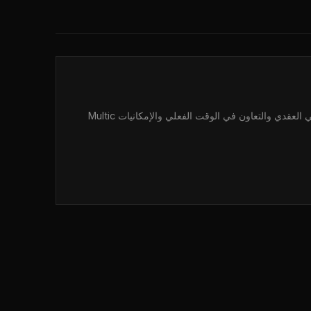
Multic هي منصة الكوميكس متعددة اللاعبين حيث يتعاون المبدعون والذكاء الاصطناعي. قم ببناء سرديات تفاعلية مع رواية القصص بالرسم البياني العقدي والتعاون في الوقت الفعلي والإمكانيات