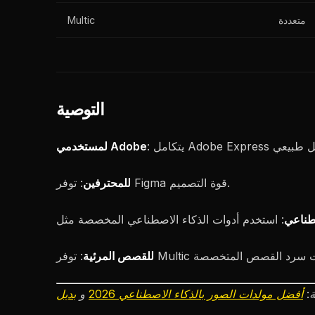
متعددة
Multic
التوصية
لمستخدمي Adobe
: توفر Figma قوة التصميم.
للمحترفين
صطناعي
للقصص المرئية
ة:
أفضل مولدات الصور بالذكاء الاصطناعي 2026
و