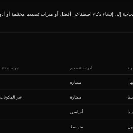
ولة
أدوات التصميم
جودة الذكاء 
ل
ممتازة
سط
ممتازة
عبر المكونات 
سط
أساسي
ل
متوسط