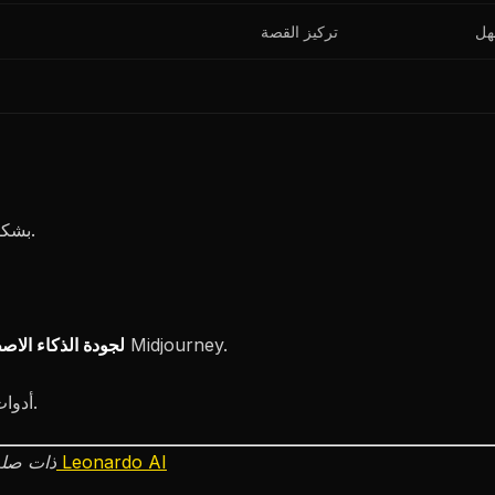
ل
تركيز القصة
: يتكامل Adobe Express بشكل طبيعي.
: استخدم أدوات الذكاء الاصطناعي المخصصة مثل Midjourney.
لجودة الذكاء الا
: توفر Multic أدوات سرد القصص المتخصصة.
بديل Leonardo AI
ذات صل