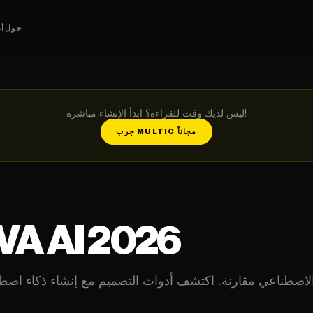
حول
أد
ليس لديك وقت للقراءة؟ ابدأ الإنشاء مباشرة!
جرب MULTIC مجاناً
أفضل بدائل  2026