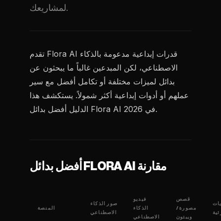
لمشاريعك.
تقدم Flora AI قدرات إبداعية مدعومة بالذكاء
الاصطناعي، لكن المبدعين غالباً ما يبحثون عن
بدائل لميزات مختلفة أو تكامل أفضل مع سير
عملهم أو أدوات إبداعية أكثر شمولاً. يستكشف هذا
الدليل أفضل بدائل Flora AI في 2026.
أفضل بدائل FLORA AI مقارنة
قصص
فيديو
ات
صور الذكاء
مصورة/
الذكاء
المنصة
ئية
الاصطناعي
ويبتون
الاصطناعي