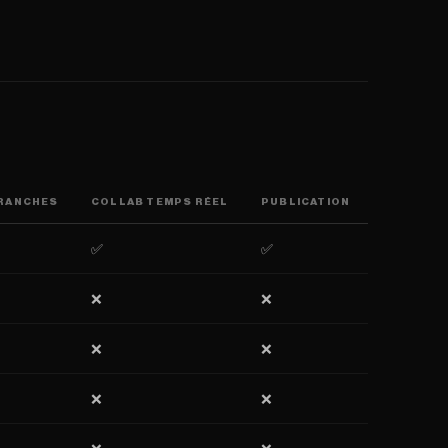
BRANCHES
COLLAB TEMPS RÉEL
PUBLICATION
✅
✅
❌
❌
❌
❌
❌
❌