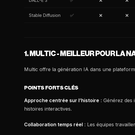
DALL-E 3
✅
❌
❌
Stable Diffusion
✅
❌
❌
1. MULTIC - MEILLEUR POUR LA 
Multic offre la génération IA dans une plateform
POINTS FORTS CLÉS
Approche centrée sur l’histoire
: Générez des i
histoires interactives.
Collaboration temps réel
: Les équipes travaille