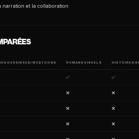
a narration et la collaboration
OMPARÉES
DES DESSINÉES/WEBTOONS
ROMANS VISUELS
HISTOIRES 
✅
✅
❌
❌
❌
❌
❌
❌