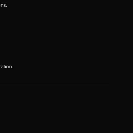
ins.
ation.