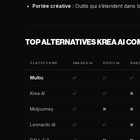
Portée créative
: Outils qui s’étendent dans l
TOP ALTERNATIVES KREA AI C
PLATEFORME
IMAGES IA
VIDÉO IA
BAN
Multic
✅
✅
✅
Krea AI
✅
✅
❌
Midjourney
✅
❌
❌
Leonardo AI
✅
✅
❌