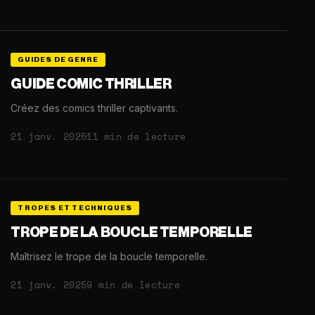
GUIDES DE GENRE
GUIDE COMIC THRILLER
Créez des comics thriller captivants.
21 janv. 2025
11 min de lecture
TROPES ET TECHNIQUES
TROPE DE LA BOUCLE TEMPORELLE
Maîtrisez le trope de la boucle temporelle.
21 janv. 2025
9 min de lecture