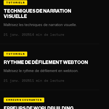
TUTORIELS
TECHNIQUES DE NARRATION
VISUELLE
Maîtrisez les techniques de narration visuelle.
21 janv. 2025
14 min de lecture
TUTORIELS
RYTHME DE DÉFILEMENT WEBTOON
Maîtrisez le rythme de défilement en webtoon.
21 janv. 2025
11 min de lecture
ERREURS COURANTES
ERREURS DE WORLDBUILDING