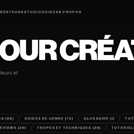
RÉATEURS
STUDIO
GUIDES
À PROPOS
POUR CRÉ
teurs et
S (98)
GUIDES DE GENRE (73)
GLOSSAIRE (1)
TUT
EVIEWS (29)
TROPES ET TECHNIQUES (28)
TUTORIELS