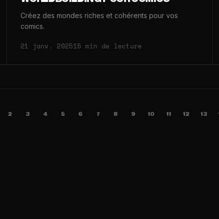
Créez des mondes riches et cohérents pour vos
comics.
21 janv. 2025
15 min de lecture
2
3
4
5
6
7
8
9
10
11
12
13