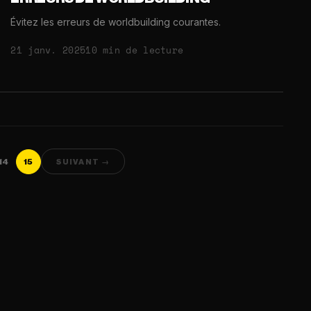
Évitez les erreurs de worldbuilding courantes.
21 janv. 2025
10 min de lecture
14
15
SUIVANT →