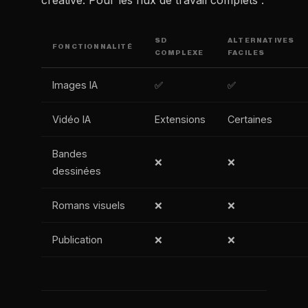
créative. Pour les flux de travail complets :
SD
ALTERNATIVES
FONCTIONNALITÉ
COMPLEXE
FACILES
Images IA
✅
✅
Vidéo IA
Extensions
Certaines
Bandes
❌
❌
dessinées
Romans visuels
❌
❌
Publication
❌
❌