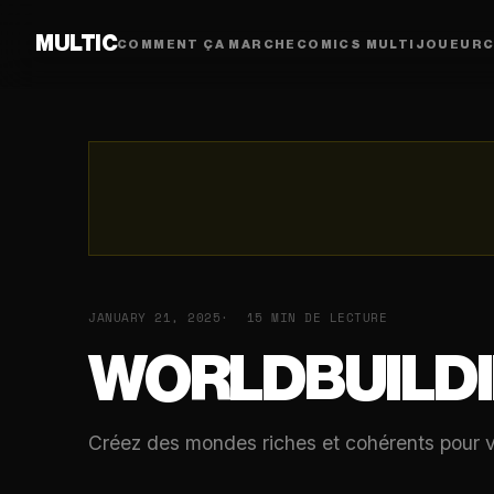
MULTIC
COMMENT ÇA MARCHE
COMICS MULTIJOUEUR
C
JANUARY 21, 2025
15 MIN DE LECTURE
WORLDBUILDI
Créez des mondes riches et cohérents pour 