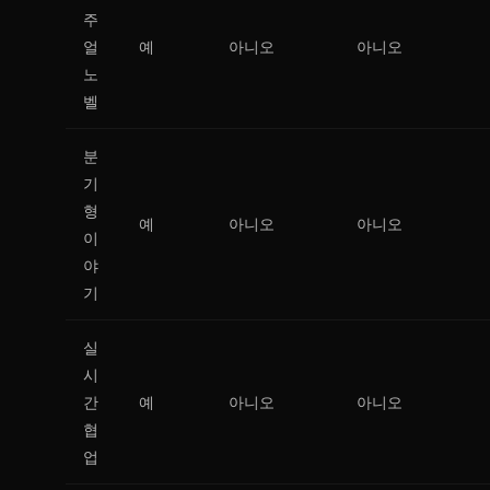
주
얼
예
아니오
아니오
노
벨
분
기
형
예
아니오
아니오
이
야
기
실
시
간
예
아니오
아니오
협
업