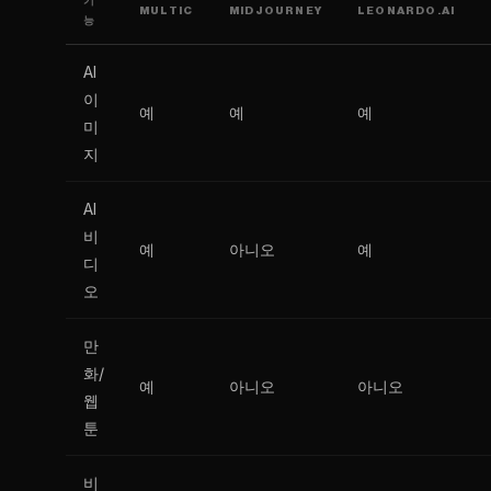
기
MULTIC
MIDJOURNEY
LEONARDO.AI
능
AI
이
예
예
예
미
지
AI
비
예
아니오
예
디
오
만
화/
예
아니오
아니오
웹
툰
비