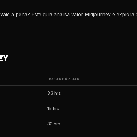
Vale a pena? Este guia analisa valor Midjourney e explora
EY
HORAS RÁPIDAS
3.3 hrs
15 hrs
30 hrs