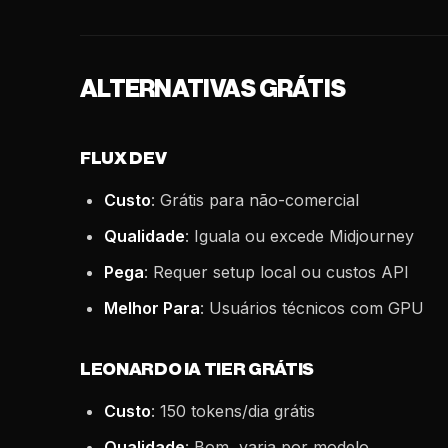
ALTERNATIVAS GRÁTIS
FLUX DEV
Custo
: Grátis para não-comercial
Qualidade
: Iguala ou excede Midjourney
Pega
: Requer setup local ou custos API
Melhor Para
: Usuários técnicos com GPU
LEONARDO IA TIER GRÁTIS
Custo
: 150 tokens/dia grátis
Qualidade
: Bom, varia por modelo