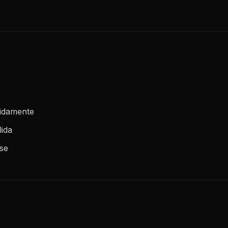
apidamente
lida
se