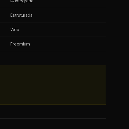
IA integrada
Estruturada
Web
Freemium