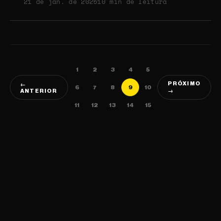
21 de jan. de 2025
10 min de leitura
1
2
3
4
5
PRÓXIMO
←
6
7
8
9
10
ANTERIOR
→
11
12
13
14
15