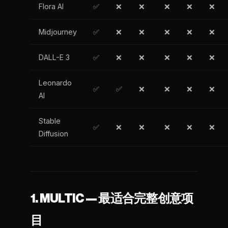
Flora AI
✅
❌
❌
❌
❌
❌
Midjourney
✅
❌
❌
❌
❌
❌
DALL-E 3
✅
❌
❌
❌
❌
❌
Leonardo
✅
✅
❌
❌
❌
❌
AI
Stable
✅
❌
❌
❌
❌
❌
Diffusion
1. MULTIC — 最适合完整创意项
目