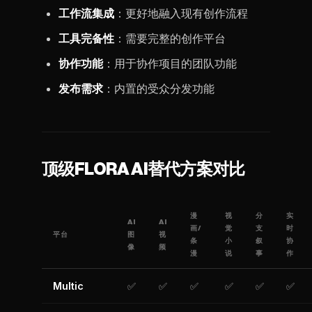
工作流集成
：更好地融入现有创作流程
工具完备性
：需要完整的创作平台
协作功能
：用于协作项目的团队功能
发布需求
：内置的受众分发功能
顶级FLORA AI替代方案对比
漫
视
分
实
AI
AI
画/
觉
支
时
平台
图
视
条
小
叙
协
像
频
漫
说
事
作
Multic
✅
✅
✅
✅
✅
✅