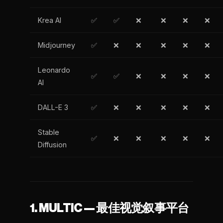
Krea AI
✅
✅
❌
❌
❌
❌
Midjourney
✅
❌
❌
❌
❌
❌
Leonardo
✅
✅
❌
❌
❌
❌
AI
DALL-E 3
✅
❌
❌
❌
❌
❌
Stable
✅
❌
❌
❌
❌
❌
Diffusion
1. MULTIC — 最佳视觉叙事平台