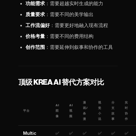
功能需求
：需要超越实时生成的能力
质量要求
：需要不同的美学输出
工作流偏好
：需要更好地融入现有流程
价格考量
：需要不同的费用结构
创作范围
：需要延伸到叙事和协作的工具
顶级 KREA AI 替代方案对比
漫
视
分
实
AI
AI
画/
觉
支
时
平台
图
视
条
小
故
协
像
频
漫
说
事
作
Multic
✅
✅
✅
✅
✅
✅