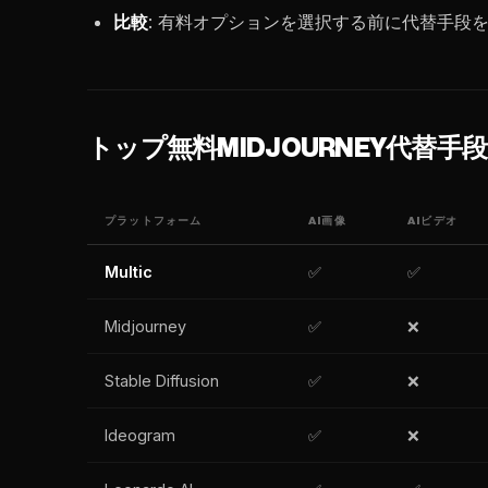
比較
: 有料オプションを選択する前に代替手段
トップ無料MIDJOURNEY代替手
プラットフォーム
AI画像
AIビデオ
Multic
✅
✅
Midjourney
✅
❌
Stable Diffusion
✅
❌
Ideogram
✅
❌