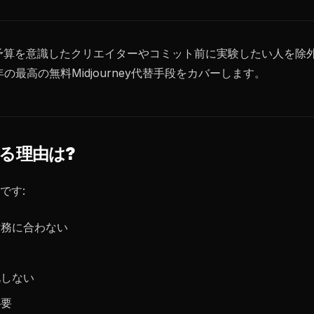
ルは、予算を意識したクリエイターやコミット前に実験したい人を
最高の無料Midjourney代替手段をカバーします。
める理由は?
です:
財務に合わない
化しない
必要