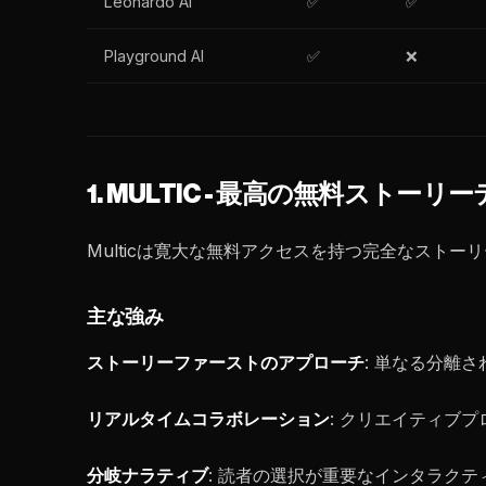
Leonardo AI
✅
✅
Playground AI
✅
❌
1. MULTIC - 最高の無料スト
Multicは寛大な無料アクセスを持つ完全なスト
主な強み
ストーリーファーストのアプローチ
: 単なる分離
リアルタイムコラボレーション
: クリエイティブ
分岐ナラティブ
: 読者の選択が重要なインタラク