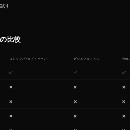
を試す
段の比較
コミック/ウェブトゥーン
ビジュアルノベル
分岐
✅
✅
✅
❌
❌
❌
❌
❌
❌
❌
❌
❌